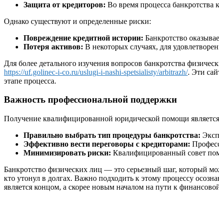
Защита от кредиторов:
Во время процесса банкротства к
Однако существуют и определенные риски:
Повреждение кредитной истории:
Банкротство оказывае
Потеря активов:
В некоторых случаях, для удовлетворен
Для более детального изучения вопросов банкротства физичес
https://uf.golinec-i-co.ru/uslugi-i-nashi-spetsialisty/arbitrazh/
. Эти са
этапе процесса.
Важность профессиональной поддержки
Получение квалифицированной юридической помощи является 
Правильно выбрать тип процедуры банкротства:
Экспе
Эффективно вести переговоры с кредиторами:
Професс
Минимизировать риски:
Квалифицированный совет помо
Банкротство физических лиц — это серьезный шаг, который мож
кто утонул в долгах. Важно подходить к этому процессу осоз
является концом, а скорее новым началом на пути к финансовой