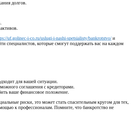
кания долгов.
.
 активов.
tps://uf.golinec-i-co.ru/uslugi-i-nashi-spetsialisty/bankrotstvo/
и
ти специалистов, которые смогут поддержать вас на каждом
одходит для вашей ситуации.
можного соглашения с кредиторами.
бить ваше финансовое положение.
циальные риски, это может стать спасительным кругом для тех,
омощью к профессионалам. Помните, что банкротство не