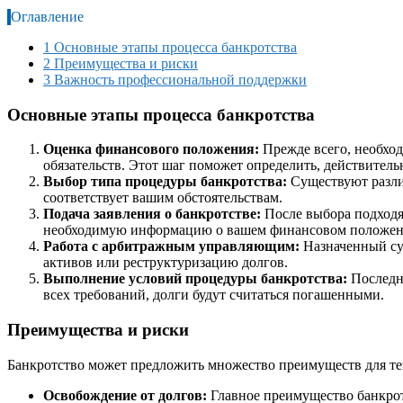
Оглавление
1
Основные этапы процесса банкротства
2
Преимущества и риски
3
Важность профессиональной поддержки
Основные этапы процесса банкротства
Оценка финансового положения:
Прежде всего, необход
обязательств. Этот шаг поможет определить, действител
Выбор типа процедуры банкротства:
Существуют различ
соответствует вашим обстоятельствам.
Подача заявления о банкротстве:
После выбора подходя
необходимую информацию о вашем финансовом положен
Работа с арбитражным управляющим:
Назначенный суд
активов или реструктуризацию долгов.
Выполнение условий процедуры банкротства:
Последни
всех требований, долги будут считаться погашенными.
Преимущества и риски
Банкротство может предложить множество преимуществ для тех
Освобождение от долгов:
Главное преимущество банкротс