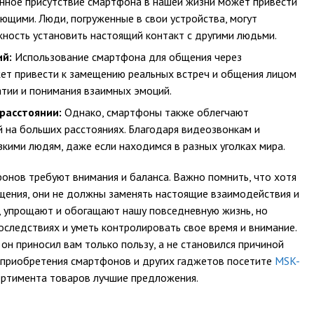
ное присутствие смартфона в нашей жизни может привести
ющими. Люди, погруженные в свои устройства, могут
жность установить настоящий контакт с другими людьми.
й:
Использование смартфона для общения через
ет привести к замещению реальных встреч и общения лицом
атии и понимания взаимных эмоций.
расстоянии:
Однако, смартфоны также облегчают
й на больших расстояниях. Благодаря видеозвонкам и
кими людям, даже если находимся в разных уголках мира.
онов требуют внимания и баланса. Важно помнить, что хотя
ения, они не должны заменять настоящие взаимодействия и
, упрощают и обогащают нашу повседневную жизнь, но
следствиях и уметь контролировать свое время и внимание.
он приносил вам только пользу, а не становился причиной
 приобретения смартфонов и других гаджетов посетите
MSK-
сортимента товаров лучшие предложения.