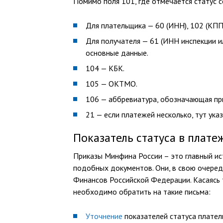
Помимо поля 101, где отмечается статус 
Для плательщика — 60 (ИНН), 102 (КПП)
Для получателя — 61 (ИНН инспекции ил
основные данные.
104 — КБК.
105 — ОКТМО.
106 — аббревиатура, обозначающая пр
21 — если платежей несколько, тут ука
Показатель статуса в плат
Приказы Минфина России – это главный ис
подобных документов. Они, в свою очеред
Финансов Российской Федерации. Касаясь
необходимо обратить на такие письма:
Уточнение
показателей статуса плател