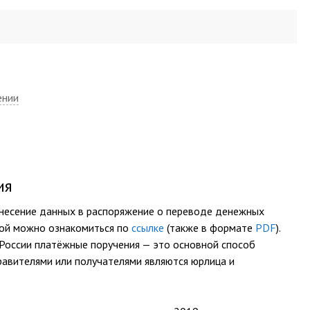
ении
ия
несение данных в распоряжение о переводе денежных
рой можно ознакомиться по
ссылке
(также в формате
PDF
).
в России платёжные поручения — это основной способ
равителями или получателями являются юрлица и