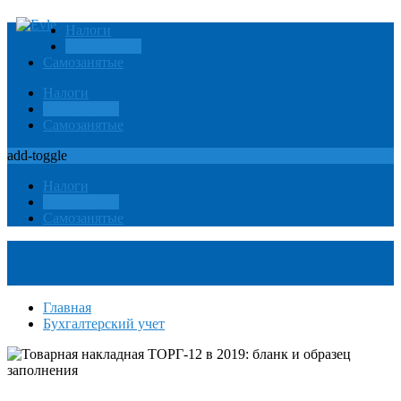
Налоги
Бухгалтерия
Самозанятые
Налоги
Бухгалтерия
Самозанятые
add-toggle
Налоги
Бухгалтерия
Самозанятые
Главная
Бухгалтерский учет