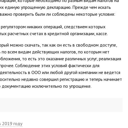
лараций, которые необходимо по разным видам налогов на
них единую упрощенную декларацию. Прежде чем искать
 важно проверить были ли соблюдены некоторые условия:
регулятором никаких операций, следствием которых
ых расчетных счетах в кредитной организации, кассе.
рый можно скачать, так как он есть в свободном доступе,
 по всем видам действующих налогов, по которым нет
ложения, то есть это оказание различных услуг, реализация
прочее. Соблюдение этих условий фактически для
о деятельность в ООО или любой другой компании не ведется
осительно недавно совершил регистрацию и теперь начинает
ю документацию исключительно по упрощенке.
в 2019 году