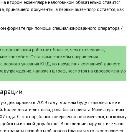
. На втором экземпляре налоговиком обязательно ставится
та, принявшего документы, а первый экземпляр остается, как
ном формате при помощи специализированного оператора /
 в организации работает больше, чем сто человек,
тьим способом. Остальные способы направления
е верного указания КНД, но нарушения компанией данного
предупреждение, наложен штраф, несмотря на своевременную
ларации
ую декларацию в 2019 году, должны будут заполнять ее в
й. Более десяти лет назад она была принята Министерством
 года. С тех пор, бланк совершенно не изменялся, поскольку
щейся ни в какой доработке. В последние пару лет все чаще
ства заняты разработкой нового бланка и что скоро пример