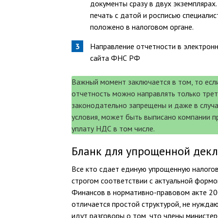
документы сразу в двух экземплярах
печать с датой и росписью специалис
положено в налоговом органе.
Направление отчетности в электрон
сайта ФНС РФ
Важный момент заключается в том, то если
отчетность можно направлять только тре
законодательно запрещены и даже в случа
условия, может быть выписано компании 
уплату НДС в том числе.
Бланк для упрощенной дек
Все кто сдает единую упрощенную налогов
строгом соответствии с актуальной формо
Финансов в нормативно-правовом акте 2007
отличается простой структурой, не нуждаю
идут разговоры о том, что члены министер