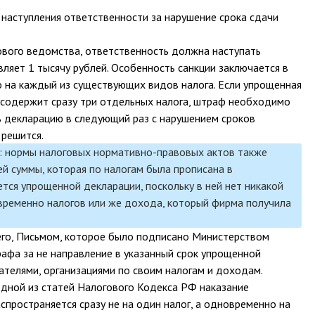
 наступления ответственности за нарушение срока сдачи
ового ведомства, ответственность должна наступать
вляет 1 тысячу рублей. Особенность санкции заключается в
о на каждый из существующих видов налога. Если упрощенная
 содержит сразу три отдельных налога, штраф необходимо
ь декларацию в следующий раз с нарушением сроков
 решится.
 нормы налоговых нормативно-правовых актов также
й суммы, которая по налогам была прописана в
ется упрощенной декларации, поскольку в ней нет никакой
временно налогов или же дохода, который фирма получила
его, Письмом, которое было подписано Министерством
рафа за не направление в указанный срок упрощенной
телями, организациями по своим налогам и доходам.
 одной из статей Налогового Кодекса РФ наказание
аспространяется сразу не на один налог, а одновременно на