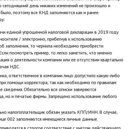
о сегодняшний день никаких изменений не произошло и
было, поэтому все КНД заполняются как и ранее.
ду:
ачи единой упрощенной налоговой декларации в 2019 году
осителе / электронно, прибегнув к использованию
об заполнения, то чернила необходимо приобрести
 Если посмотреть пример, то легко заметить, что именно
ация о деятельности компании или ее отсутствии квартально
лючая НДС.
анка, ответственное в компании лицо допустило какую-либо
е при помощи корректора, так как необходимо по правилам
е сведения. Обязательно все описки заверяются
а, но и печатью фирмы. Запрещено использование любого
ьно налогоплательщик обязан указать КПП/ИНН. В случае,
нице 002 заполняются имеющиеся личные данные.
 приводятся в строгое соответствие с учетом действующего