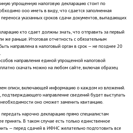
единую упрощенную налоговую декларацию стоит по
обходимо ооо иметь в виду, что сдается заполненная
я переноса указанных сроков сдачи документов, выпадающих
ларацию кто сдает должны знать, что отправить за первый
ли же раньше. Итоговая отчетность с обязательным
ыть направлена в налоговый орган в срок — не позднее 20
.
особов направления единой упрощенной налоговой
сплатно скачать можно на любом сайте, включая образец
ем описи, включающей информацию о каждом из вложений.
а, подтверждающего направление сведений будет выступать
е необходимости оно сможет заменить квитанцию.
Ф передать нарочно декларацию прямо специалистам
е принять. В таком случае есть только единственное
нить — перед сдачей в ИФНС желательно подготовить все