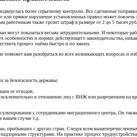
подверглась более серьезному контролю. Все сделанные поправ
е или прямое нарушение установленных правил может повлечь з
 работникам также грозит штраф в размере от 2 до 5 тысяч рубл
ан могут показаться весьма затруднительными. И некоторые раб
сех особенностях и нормах действующего законодательства, ника
ствить процесс найма быстро и по закону.
ле поможет вам разобраться во всех возникающих вопросах и и
х за безопасность державы;
ции ее отходов;
тся исключительно в отношении лиц с ВНЖ или разрешением на в
нсультировании с сотрудниками миграционного центра. Он такж
 вашем случае т.д.
ан, прибывших с других стран. Следуя всем вышеперечисленным
с надзорными структурами. На практике процесс трудоустройства