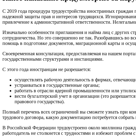
С 2019 года процедура трудоустройства иностранных граждан 
надежной защиты прав и интересов трудящихся. Игнорировани
привлечение к административной ответственности. Нелегальным
Изначально особенности приглашения и найма лиц с других стр
сотрудничества. Но это совершенно не так. Разобравшись во в
помощь в подготовке документов, миграционной карты и осуще
Своевременная консультация, предоставляемая на нашем порта
государственными структурами и инстанциями.
С этого года иностранцам не разрешается:
осуществлять рабочую деятельность в фирмах, отвечающи
устраиваться в государственные органы;
работать в отрасли ядерной промышленности или утилиза
вести бухгалтерский учет в организации (это разрешае
правового государства).
Полный перечень всех ограничений вы сможете узнать при ко
трудового договора, какую документацию потребуется собрать в
В Российской Федерации трудоустроено около миллиона гражд
работодатель не столкнется с трудностями и избежит проблем 