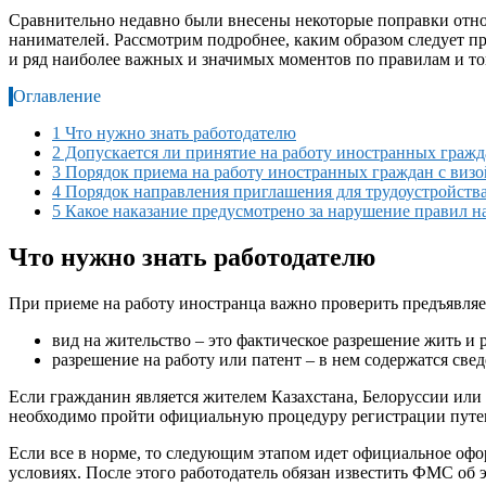
Сравнительно недавно были внесены некоторые поправки относи
нанимателей. Рассмотрим подробнее, каким образом следует п
и ряд наиболее важных и значимых моментов по правилам и то
Оглавление
1
Что нужно знать работодателю
2
Допускается ли принятие на работу иностранных гражд
3
Порядок приема на работу иностранных граждан с визой
4
Порядок направления приглашения для трудоустройства
5
Какое наказание предусмотрено за нарушение правил н
Что нужно знать работодателю
При приеме на работу иностранца важно проверить предъявл
вид на жительство – это фактическое разрешение жить и р
разрешение на работу или патент – в нем содержатся све
Если гражданин является жителем Казахстана, Белоруссии или 
необходимо пройти официальную процедуру регистрации путе
Если все в норме, то следующим этапом идет официальное оф
условиях. После этого работодатель обязан известить ФМС об