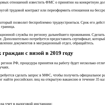
удовых отношений известить ФМС о принятии на конкретную дол
ругой трудовой контракт или переоформить отношения на бессро
торый позволит беспроблемно трудоустроиться. Срок его действи
 граница.
рационной службы по региону дальнейшего проживания. Сделать
ве. Дополнительно потребуется предоставить сертификат, которы
авлении документов в миграционный отдел, обращайтесь.
граждан с визой в 2019 году
регион РФ, процедура принятия на работу будет несколько отл
учаях.
ребуется сделать запрос в МФС, чтобы получить официальное р
 смог найти российских лиц на открытую вакансию в течение 35 к
на учет в налоговой инстанции;