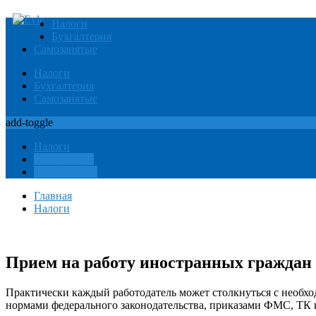
Налоги
Бухгалтерия
Самозанятые
Налоги
Бухгалтерия
Самозанятые
add-toggle
Налоги
Бухгалтерия
Самозанятые
Главная
Налоги
Прием на работу иностранных граждан в
Практически каждый работодатель может столкнуться с необх
нормами федерального законодательства, приказами ФМС, ТК