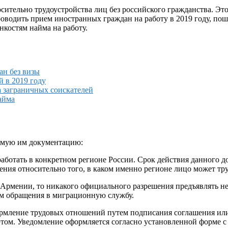
тельно трудоустройства лиц без российского гражданства. Это 
роводить прием иностранных граждан на работу в 2019 году, п
нкостям найма на работу.
ан без визы
 в 2019 году
 заграничных соискателей
айма
яемую им документацию:
аботать в конкретном регионе России. Срок действия данного док
дения относительно того, в каком именно регионе лицо может тру
Армении, то никакого официального разрешения предъявлять не 
м обращения в миграционную службу.
ормление трудовых отношений путем подписания соглашения или
 этом. Уведомление оформляется согласно установленной форме 