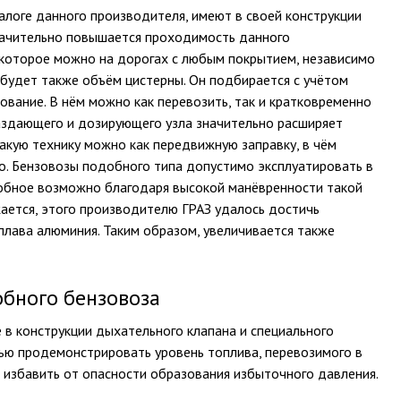
талоге данного производителя, имеют в своей конструкции
 значительно повышается проходимость данного
 которое можно на дорогах с любым покрытием, независимо
я будет также объём цистерны. Он подбирается с учётом
ование. В нём можно как перевозить, так и кратковременно
раздающего и дозирующего узла значительно расширяет
акую технику можно как передвижную заправку, в чём
о. Бензовозы подобного типа допустимо эксплуатировать в
добное возможно благодаря высокой манёвренности такой
жается, этого производителю ГРАЗ удалось достичь
плава алюминия. Таким образом, увеличивается также
обного бензовоза
 в конструкции дыхательного клапана и специального
лью продемонстрировать уровень топлива, перевозимого в
 избавить от опасности образования избыточного давления.