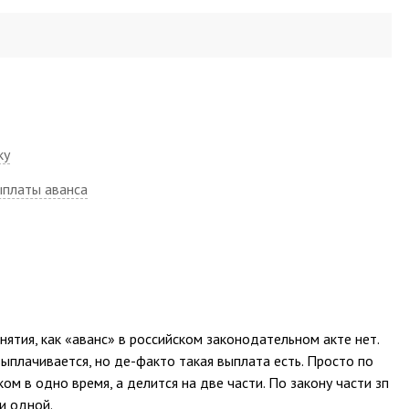
ку
ыплаты аванса
онятия, как «аванс» в российском законодательном акте нет.
выплачивается, но де-факто такая выплата есть. Просто по
ом в одно время, а делится на две части. По закону части зп
и одной.