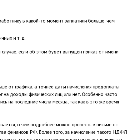
 работнику в какой-то момент заплатили больше, чем
чных и т. д.
 случае, если об этом будет выпущен приказ от имени
ьше от графика, а точнее даты начисления предоплаты
лог на доходы физических лиц или нет. Особенно часто
сь на последние числа месяца, так как в это же время
вается, о чём подробнее можно прочесть в письме от
ва финансов РФ. Более того, за начисление такого НДФЛ
тря на это до сих пор рекомендуется не устанавливать