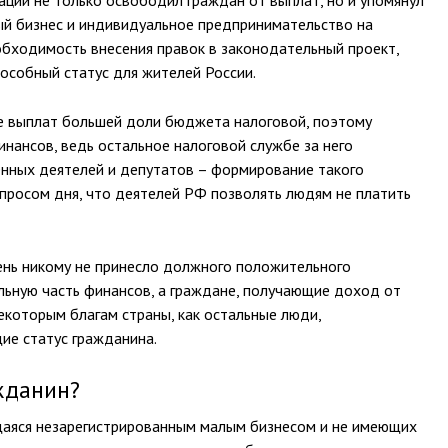
ции не только освободил граждан от выплат, но и упомянул
ый бизнес и индивидуальное предпринимательство на
бходимость внесения правок в законодательный проект,
особный статус для жителей России.
ие выплат большей доли бюджета налоговой, поэтому
нансов, ведь остальное налоговой службе за него
енных деятелей и депутатов – формирование такого
просом дня, что деятелей РФ позволять людям не платить
ень никому не принесло должного положительного
ельную часть финансов, а граждане, получающие доход от
екоторым благам страны, как остальные люди,
ие статус гражданина.
жданин?
ющаяся незарегистрированным малым бизнесом и не имеющих