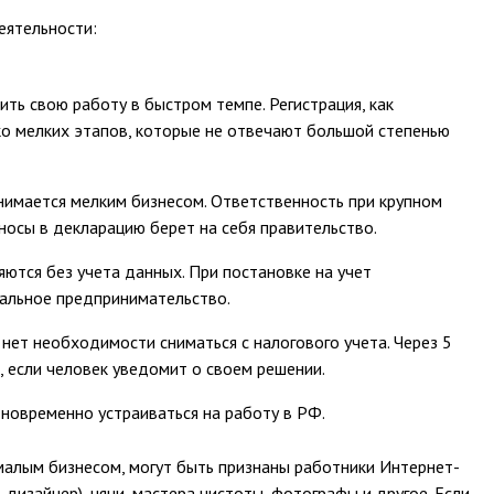
еятельности:
ть свою работу в быстром темпе. Регистрация, как
ко мелких этапов, которые не отвечают большой степенью
анимается мелким бизнесом. Ответственность при крупном
носы в декларацию берет на себя правительство.
ются без учета данных. При постановке на учет
альное предпринимательство.
, нет необходимости сниматься с налогового учета. Через 5
, если человек уведомит о своем решении.
дновременно устраиваться на работу в РФ.
алым бизнесом, могут быть признаны работники Интернет-
 дизайнер), няни, мастера чистоты, фотографы и другое. Если