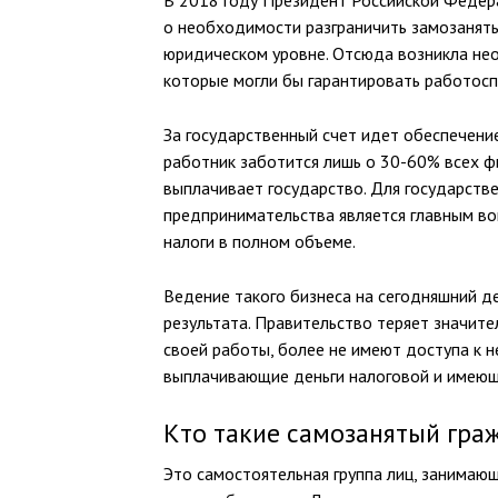
В 2018 году Президент Российской Федера
о необходимости разграничить замозанят
юридическом уровне. Отсюда возникла нео
которые могли бы гарантировать работосп
За государственный счет идет обеспечен
работник заботится лишь о 30-60% всех фи
выплачивает государство. Для государств
предпринимательства является главным во
налоги в полном объеме.
Ведение такого бизнеса на сегодняшний д
результата. Правительство теряет значит
своей работы, более не имеют доступа к н
выплачивающие деньги налоговой и имеющ
Кто такие самозанятый гра
Это самостоятельная группа лиц, занима