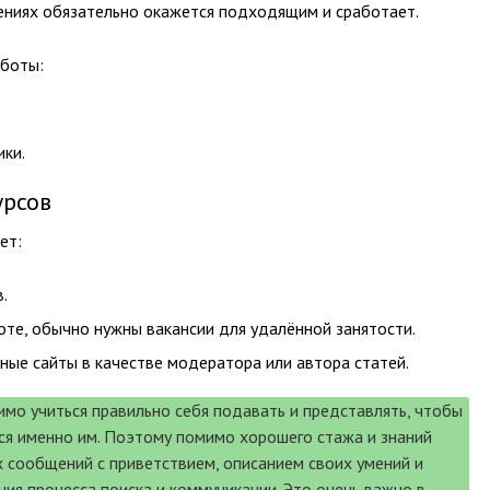
ениях обязательно окажется подходящим и сработает.
аботы:
ики.
урсов
ет:
.
оте, обычно нужны вакансии для удалённой занятости.
ные сайты в качестве модератора или автора статей.
мо учиться правильно себя подавать и представлять, чтобы
ся именно им. Поэтому помимо хорошего стажа и знаний
 сообщений с приветствием, описанием своих умений и
ия процесса поиска и коммуникации. Это очень важно в