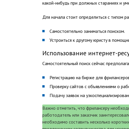
какой-нибудь при должных стараниях и ум
Для начала стоит определиться с типом р
Самостоятельно заниматься поиском.
Устроиться к другому юристу в помощн
Использование интернет-рес
Самостоятельный поиск сейчас предполага
Регистрацию на бирже для фрилансеров
Проверку сайтов с объявлениями о раб
Подачу заявок на узкоспециализирован
Важно отметить, что фрилансеру необходи
работодатель или заказчик заинтересовал
необходимо составить несколько коротких
предложением сотрудничества для ускорен