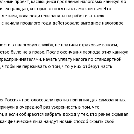
льный проект, касающийся продления налоговых каникул до
всех граждан, которые относятся к самозанятым. Это
 детьми, пока родители заняты на работе, а также
й с начала прошлого года действовало выгодное налоговое
ности в налоговую службу, не платили страховые взносы,
рство было не в праве. После окончания периода этих каникул
предпринимателями, начать уплату налога по стандартной
, чтобы не переживать о том, что у них отберут часть
ая Россия» проголосовали против принятия для самозанятых
ркнули в очередной раз уверенность в том, что
и, а если собираются забрать доход у тех, кто ранее скрывал
к как физические лица найдут новый способ скрыть свой